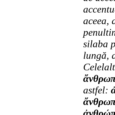
accentu
aceea, 
penulti
silaba 
lungă, 
Celelal
ἄνθρωπ
astfel:
ἄνθρωπ
ἀνθρώπ