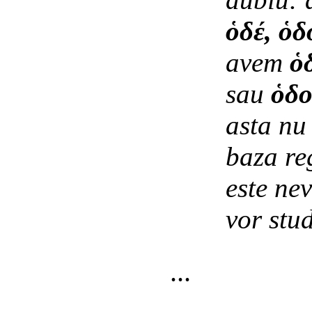
ὁδέ, ὁδ
avem
ὁ
sau
ὁδο
asta nu
baza re
este nev
vor stud
...