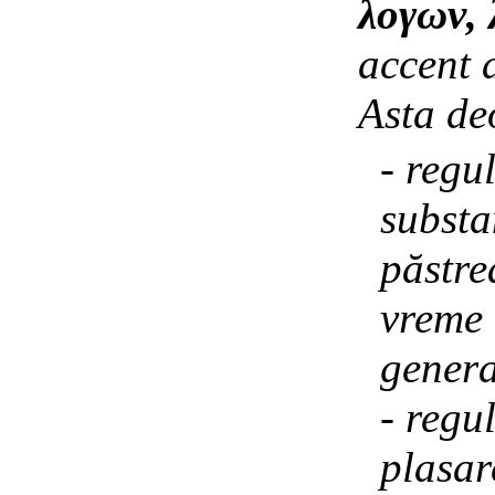
λογων, 
accent 
Asta de
- regu
substa
păstre
vreme 
genera
- regu
plasar