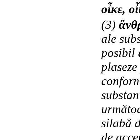
οἶκε, ο
(3)
ἄνθ
ale subs
posibil 
plaseze
conform
substan
următoar
silabă 
de acce