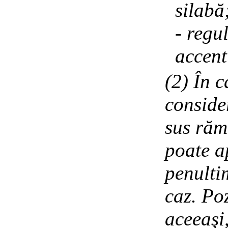
silabă
- regu
accent
(2) În 
consider
sus răm
poate a
penulti
caz. Po
aceeaşi,