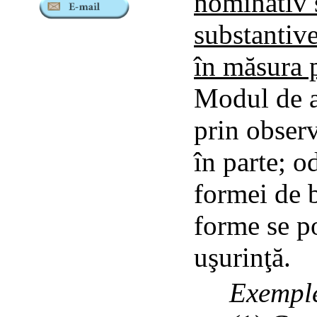
nominativ 
substantive
în măsura p
Modul de a
prin observ
în parte; o
formei de b
forme se p
uşurinţă.
Exempl