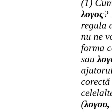
(1) Cum
λoγος
? 
regula 
nu ne v
forma c
sau
λογ
ajutoru
corectă
celelalt
(
λογου, 