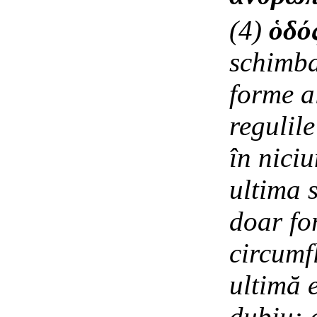
(4)
ὁδό
schimba
forme a
regulil
în niciu
ultima 
doar fo
circumfl
ultimă e
dubiu: a