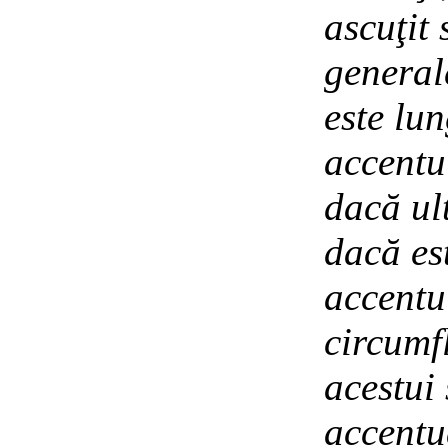
ascuţit
general
este lu
accentu
dacă ul
dacă es
accentu
circumf
acestui 
accentu