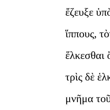
ἔζευξε ὑπ
ἵππους, τ
ἕλκεσθαι 
τρὶς δὲ ἑ
μνῆμα τοῦ