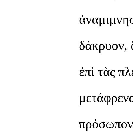
ἀναμιμνησ
δάκρυον, 
ἐπὶ τὰς πλ
μετάφρενα
πρόσωπον·