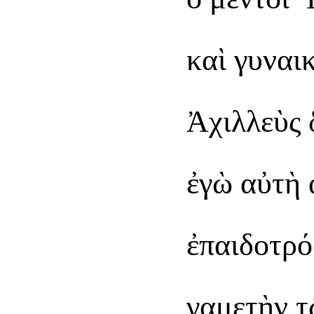
καὶ γυναι
Ἀχιλλεὺς 
ἐγὼ αὐτὴ 
ἐπαιδοτρό
γαμετὴν τ