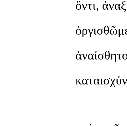
ὄντι, ἀνα
ὀργισθῶμε
ἀναίσθητο
καταισχύν