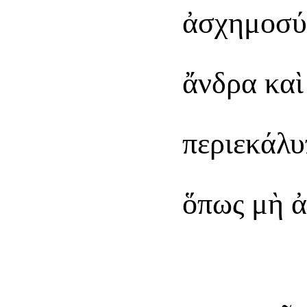
ἀσχημοσύν
ἄνδρα καὶ
περιεκάλυ
ὅπως μὴ ἀ