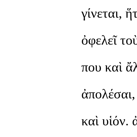
γίνεται, ἥ
ὀφελεῖ τοὺ
που καὶ ἄ
ἀπολέσαι,
καὶ υἱόν.