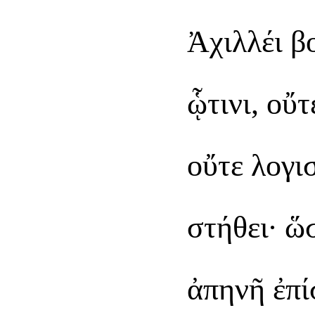
Ἀχιλλέι β
ᾧτινι, οὔτ
οὔτε λογι
στήθει· ὥ
ἀπηνῆ ἐπί