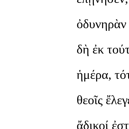
ὀδυνηρὰν 
δὴ ἐκ τού
ἡμέρα, τότ
θεοῖς ἔλε
ἄδικοί ἐστ