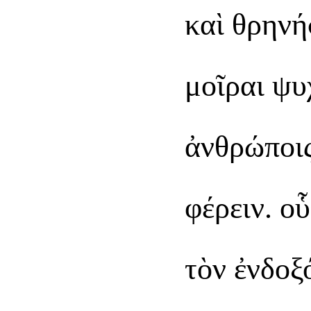
καὶ θρηνή
μοῖραι ψυ
ἀνθρώποι
φέρειν. οὗ
τὸν ἐνδοξ