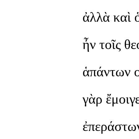
ἀλλὰ καὶ
ἦν τοῖς θ
ἁπάντων ο
γὰρ ἔμοιγ
ἐπεράστω