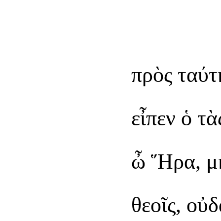
πρὸς ταύτ
εἶπεν ὁ τ
ὦ Ἥρα, μὴ
θεοῖς, οὐ