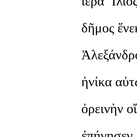
ἱερὰ Ἴλιος
δῆμος ἕνε
Ἀλεξάνδρο
ἡνίκα αὐτ
ὀρεινὴν ο
ἐπῄνησεν,