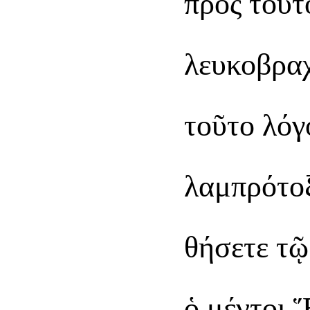
πρὸς τοῦτ
λευκοβραχ
τοῦτο λόγ
λαμπρότοξ
θήσετε τῷ
ὁ μέντοι 