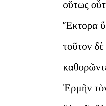
οὕτως οὗτ
Ἕκτορα ὕ
τοῦτον δὲ
καθορῶντε
Ἑρμῆν τὸν