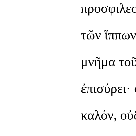
προσφιλεσ
τῶν ἵππων
μνῆμα τοῦ
ἐπισύρει·
καλόν, οὐ