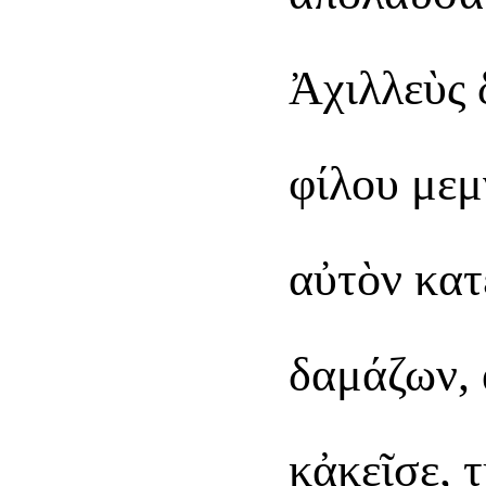
Ἀχιλλεὺς 
φίλου μεμ
αὐτὸν κατ
δαμάζων, 
κἀκεῖσε, 