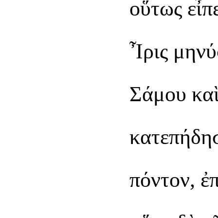
οὕτως εἶπ
Ἶρις μηνύ
Σάμου καὶ
κατεπήδησ
πόντον, ἐ