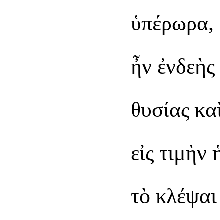
ὑπέρωρα, 
ἦν ἐνδεὴς
θυσίας κα
εἰς τιμὴν 
τὸ κλέψαι