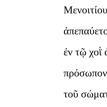
Μενοιτίου
ἀπεπαύετο
ἐν τῷ χοῒ 
πρόσωπον
τοῦ σώματ