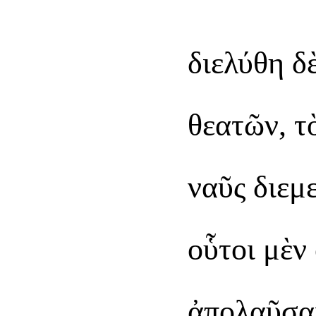
διελύθη δ
θεατῶν, τ
ναῦς διεμ
οὗτοι μὲν
ἀπολαῦσαι