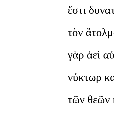
ἔστι δυνα
τὸν ἄτολμ
γὰρ ἀεὶ α
νύκτωρ κα
τῶν θεῶν 