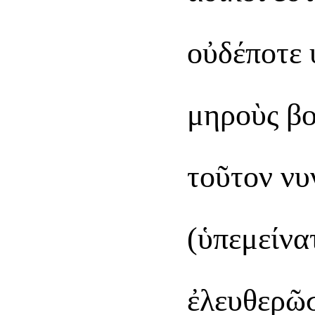
οὐδέποτε 
μηροὺς βο
τοῦτον νυ
(ὑπεμείνα
ἐλευθερῶσ