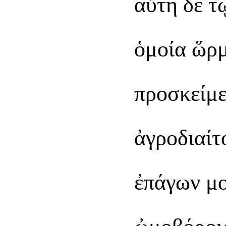
αὕτη δὲ τ
ὁμοία ὥρμ
προσκείμε
ἀγροδιαίτ
ἐπάγων μο