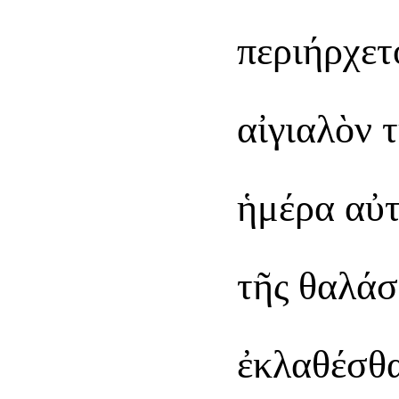
περιήρχετ
αἰγιαλὸν 
ἡμέρα αὐτ
τῆς θαλάσ
ἐκλαθέσθαι