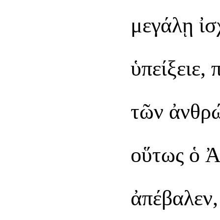
μεγάλῃ ἰσ
ὑπείξειε,
τῶν ἀνθρ
οὕτως ὁ Ἀ
ἀπέβαλεν,