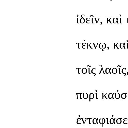
ἰδεῖν, καὶ
τέκνῳ, κα
τοῖς λαοῖς
πυρὶ καύσ
ἐνταφιάσε