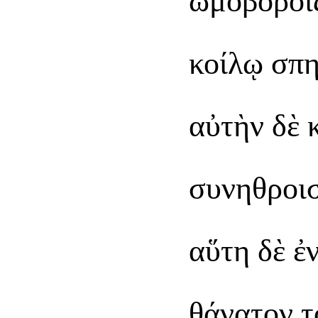
ὠμοβόροις
κοίλῳ σπη
αὐτὴν δὲ 
συνηθροισ
αὕτη δὲ ἐ
θάνατον τ