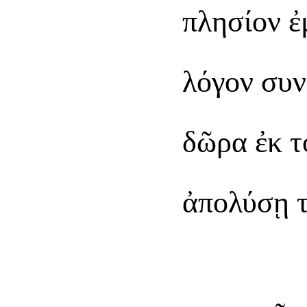
πλησίον ἐ
λόγον συν
δῶρα ἐκ τ
ἀπολύσῃ 