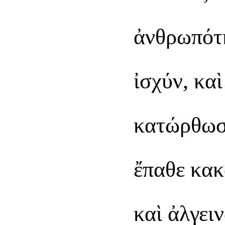
ἀνθρωπότη
ἰσχύν, κα
κατώρθωσε
ἔπαθε κακ
καὶ ἀλγει