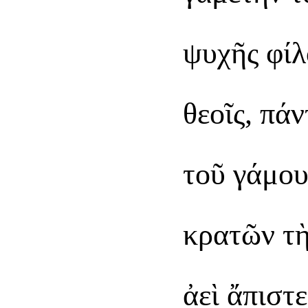
ψυχῆς φίλ
θεοῖς, πάν
τοῦ γάμου
κρατῶν τὴ
ἀεὶ ἄπιστε