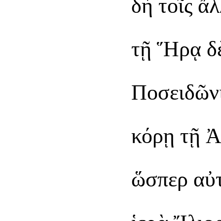
δὴ τοῖς ἄ
τῇ Ἥρᾳ δὲ
Ποσειδῶνι
κόρῃ τῇ Ἀ
ὥσπερ αὐτ